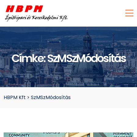
Címke:
SzMSzMódosítás
HBPM Kft
>
SzMSzMódosítás