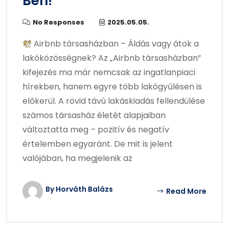
Ben!
No Responses
2025.05.05.
Airbnb társasházban – Áldás vagy átok a
lakóközösségnek? Az „Airbnb társasházban”
kifejezés ma már nemcsak az ingatlanpiaci
hírekben, hanem egyre több lakógyűlésen is
előkerül. A rövid távú lakáskiadás fellendülése
számos társasház életét alapjaiban
változtatta meg – pozitív és negatív
értelemben egyaránt. De mit is jelent
valójában, ha megjelenik az
By Horváth Balázs
Read More