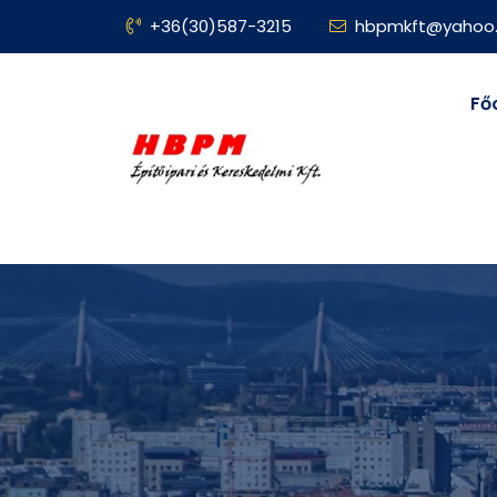
+36(30)587-3215
hbpmkft@yahoo.
Fő