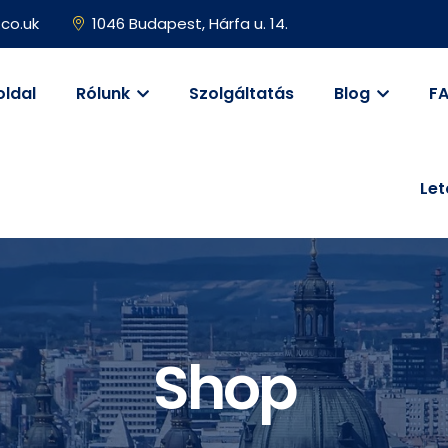
co.uk
1046 Budapest, Hárfa u. 14.
oldal
Rólunk
Szolgáltatás
Blog
F
Let
Shop