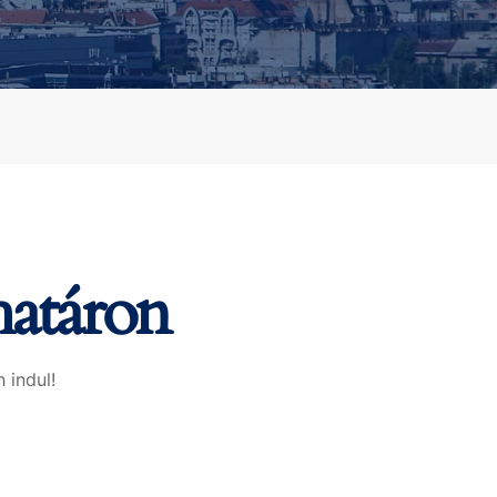
határon
 indul!