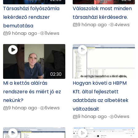
Társasházi folyószámla
Válaszolok most minden
lekérdező rendszer
társasházi kérdésedre.
9 hónap ago
4
views
•
bemutatása
9 hónap ago
11
views
•
02:30
Mi a kettős aláírás
Hogyan követi a HBPM
rendszere és miért jó ez
Kft. által fejlesztett
nekünk?
adatbázis az albetétek
9 hónap ago
6
views
•
változásait
9 hónap ago
0
views
•