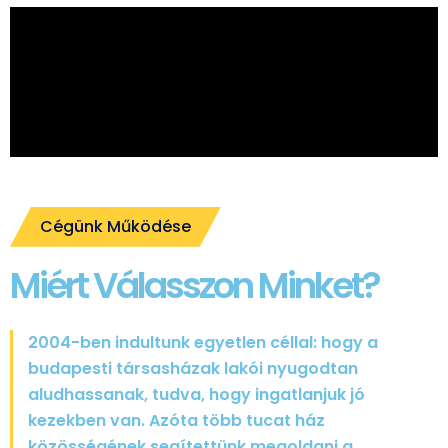
Cégünk Működése
Miért Válasszon Minket?
2004-ben indultunk egyetlen céllal: hogy a
budapesti társasházak lakói nyugodtan
aludhassanak, tudva, hogy ingatlanjuk jó
kezekben van. Azóta több tucat ház
közösségének segítettünk megoldani a