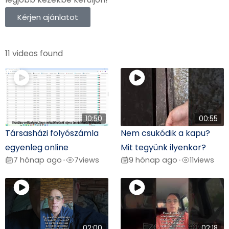
Kérjen ajánlatot
11 videos found
10:50
00:55
Társasházi folyószámla
Nem csukódik a kapu?
egyenleg online
Mit tegyünk ilyenkor?
7 hónap ago
7
views
9 hónap ago
11
views
•
•
02:00
02:18