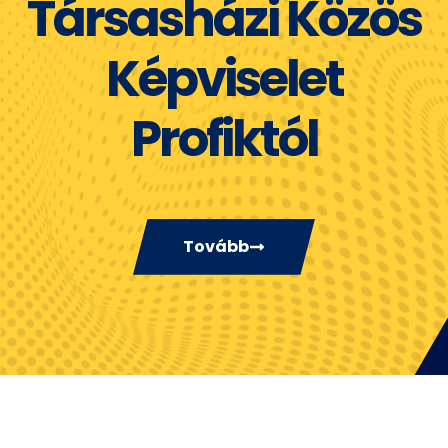
Társasházi Közös
Képviselet
Profiktól
Tovább