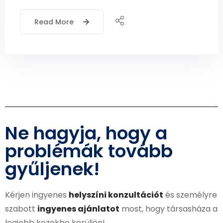
Read More
Ne hagyja, hogy a
problémák tovább
gyűljenek!
Kérjen ingyenes
helyszíni konzultációt
és személyre
szabott
ingyenes ajánlatot
most, hogy társasháza a
legjobb kezekbe kerüljön!