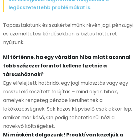
legösszetettebb problémákat is.
Tapasztalatunk és szakértelmünk révén jogi, pénzügyi
és üzemeltetési kérdésekben is biztos hátteret
nyújtunk.
Mi történne, ha egy váratlan hiba miatt azonnal
több százezer forintot kellene fizetnie a
társasháznak?
Egy elfelejtett határidő, egy jogi mulasztás vagy egy
rosszul előkészített felújítás – mind olyan hibák,
amelyek rengeteg pénzbe kerülhetnek a
lakóközösségnek. Sok közös képviselő csak akkor lép,
amikor már késő, Ön pedig tehetetlenül nézi a
növekvő költségeket.
Mi másként dolgozunk! Proaktívan kezeljük a