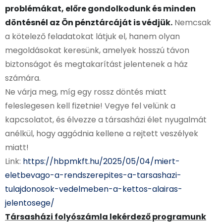
problémákat, előre gondolkodunk és minden
döntésnél az Ön pénztárcáját is védjük.
Nemcsak
a kötelező feladatokat látjuk el, hanem olyan
megoldásokat keresünk, amelyek hosszú távon
biztonságot és megtakarítást jelentenek a ház
számára.
Ne várja meg, míg egy rossz döntés miatt
feleslegesen kell fizetnie! Vegye fel velünk a
kapcsolatot, és élvezze a társasházi élet nyugalmát
anélkül, hogy aggódnia kellene a rejtett veszélyek
miatt!
Link:
https://hbpmkft.hu/2025/05/04/miert-
eletbevago-a-rendszerepites-a-tarsashazi-
tulajdonosok-vedelmeben-a-kettos-alairas-
jelentosege/
Társasházi folyószámla lekérdező programunk