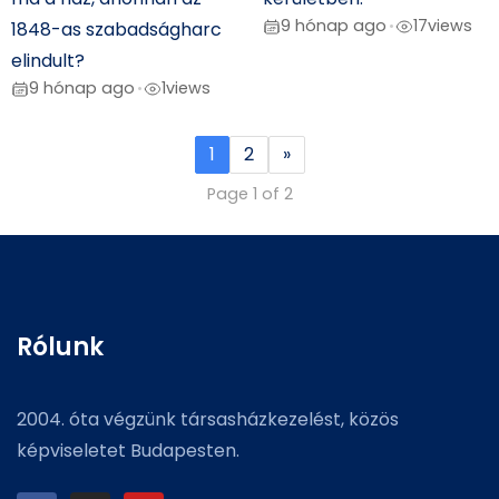
9 hónap ago
17
views
•
1848-as szabadságharc
elindult?
9 hónap ago
1
views
•
1
2
»
Page 1 of 2
Rólunk
2004. óta végzünk társasházkezelést, közös
képviseletet Budapesten.