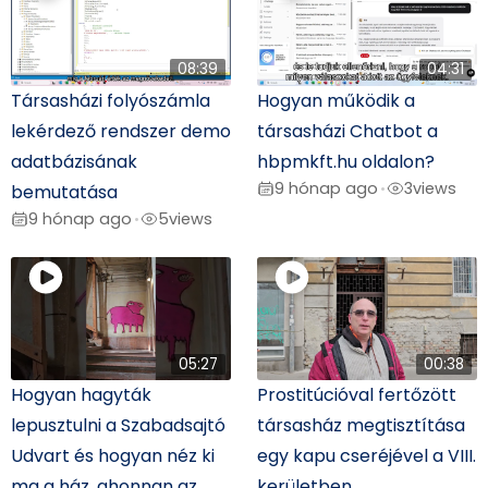
08:39
04:31
Társasházi folyószámla
Hogyan működik a
lekérdező rendszer demo
társasházi Chatbot a
adatbázisának
hbpmkft.hu oldalon?
9 hónap ago
3
views
•
bemutatása
9 hónap ago
5
views
•
05:27
00:38
Hogyan hagyták
Prostitúcióval fertőzött
lepusztulni a Szabadsajtó
társasház megtisztítása
Udvart és hogyan néz ki
egy kapu cseréjével a VIII.
ma a ház, ahonnan az
kerületben.