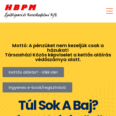
Mottó: A pénzüket nem kezeljük csak a
házukat!
Társasházi Közös képviselet a kettős aláírás
védőszárnya alatt.
Kettős aláírás? - Klikk ide!
Ingyenes e-book/regisztráció
Túl Sok A Baj?