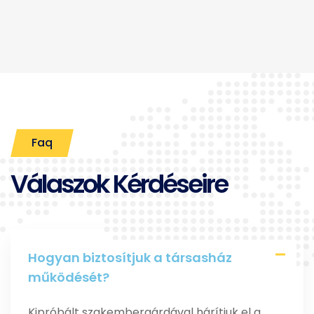
Faq
Válaszok Kérdéseire
Hogyan biztosítjuk a társasház
működését?
Kipróbált szakembergárdával hárítjuk el a