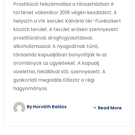
Prostitúció felszámolása a társasházban A
történet valamikor 2018 végén kezdődött. A
helyszín a VIII. kerület Kálvária tér-Füvészkert
közötti terület. A terület erősen szennyezett
prostitúcióval, drogfogyasztással,
alkoholizmussal. A nyugodtnak tűnő,
társasház kapualjában bonyolítják le az
örömlányok az ügyleteket. A kapualj
vizelettel, fekáliával stb. szennyezett. A
gyakorlati megoldás Először a régi
hagyományos
By Horváth Balázs
Read More