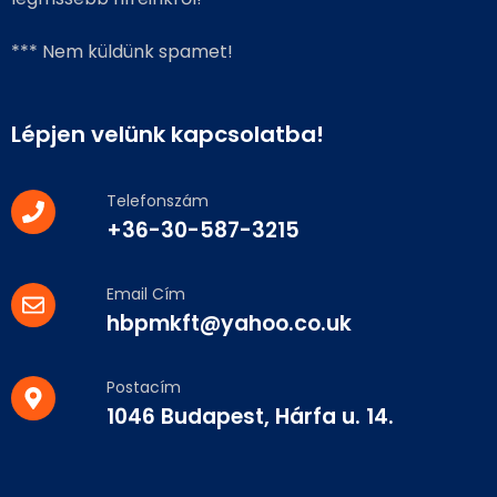
*** Nem küldünk spamet!
Lépjen velünk kapcsolatba!
Telefonszám
+36-30-587-3215
Email Cím
hbpmkft@yahoo.co.uk
Postacím
1046 Budapest, Hárfa u. 14.