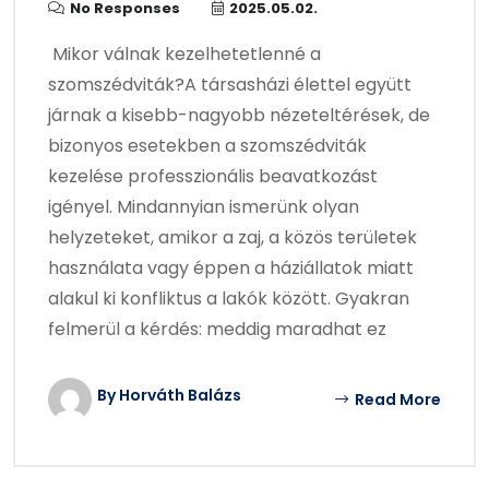
No Responses
2025.05.02.
Mikor válnak kezelhetetlenné a
szomszédviták?A társasházi élettel együtt
járnak a kisebb-nagyobb nézeteltérések, de
bizonyos esetekben a szomszédviták
kezelése professzionális beavatkozást
igényel. Mindannyian ismerünk olyan
helyzeteket, amikor a zaj, a közös területek
használata vagy éppen a háziállatok miatt
alakul ki konfliktus a lakók között. Gyakran
felmerül a kérdés: meddig maradhat ez
By Horváth Balázs
Read More