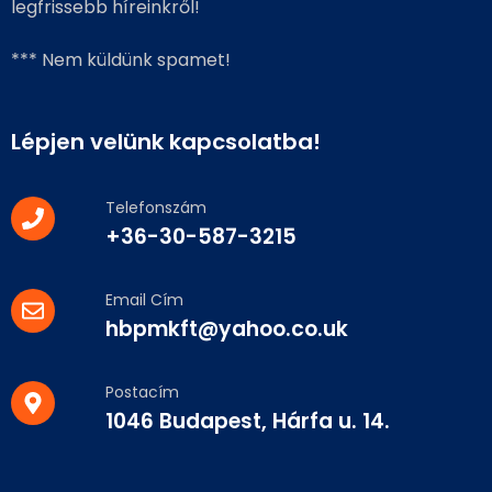
legfrissebb híreinkről!
*** Nem küldünk spamet!
Lépjen velünk kapcsolatba!
Telefonszám
+36-30-587-3215
Email Cím
hbpmkft@yahoo.co.uk
Postacím
1046 Budapest, Hárfa u. 14.