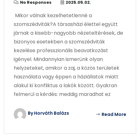
No Responses
2025.05.02.
Mikor válnak kezelhetetlenné a
szomszédviták?A társasházi élettel együtt
járnak a kisebb-nagyobb nézeteltérések, de
bizonyos esetekben a szomszédviták
kezelése professzionális beavatkozást
igényel. Mindannyian ismerünk olyan
helyzeteket, amikor a zaj, a közös területek
használata vagy éppen a háziállatok miatt
alakul ki konfliktus a lakók között. Gyakran
felmerül a kérdés: meddig maradhat ez
By Horváth Balázs
Read More