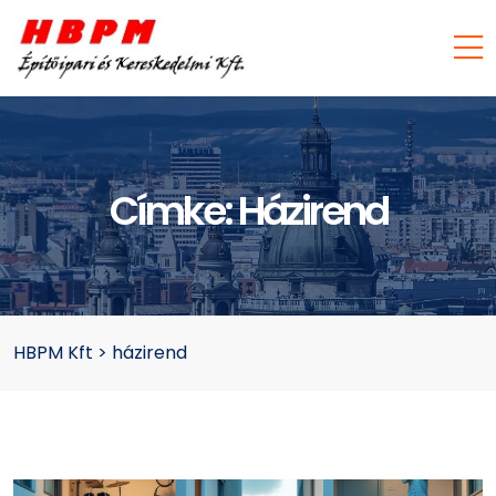
Címke:
Házirend
HBPM Kft
>
házirend