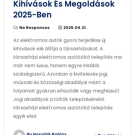
Kihívások És Megoldások
2025-Ben
No Responses
2025.04.21.
Az elektromos autók gyors terjedése új
kihívások elé állítja a társasházakat. A
társasházi elektromos autótöltő telepítés ma
már nem luxus, hanem egyre inkább
szükségszerű. Azonban a kivitelezés jogi,
műszaki és közösségi akadályai miatt a
folyamat gyakran elhúzódik vagy meghiúsul.1.
Jogi akadályok a töltők telepítésénélA
társasházi elektromos autótöltő telepítés
egyik első
By Horváth Balázs