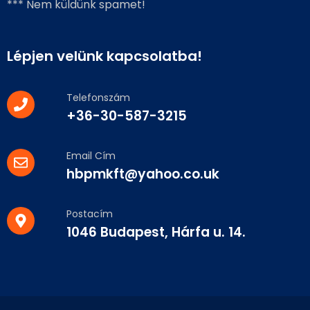
*** Nem küldünk spamet!
Lépjen velünk kapcsolatba!
Telefonszám
+36-30-587-3215
Email Cím
hbpmkft@yahoo.co.uk
Postacím
1046 Budapest, Hárfa u. 14.