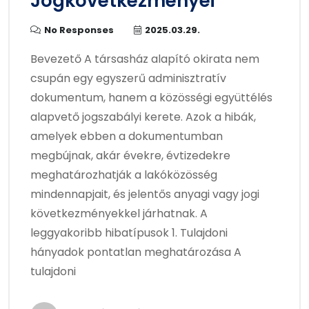
Jogkövetkezményei
No Responses
2025.03.29.
Bevezető A társasház alapító okirata nem
csupán egy egyszerű adminisztratív
dokumentum, hanem a közösségi együttélés
alapvető jogszabályi kerete. Azok a hibák,
amelyek ebben a dokumentumban
megbújnak, akár évekre, évtizedekre
meghatározhatják a lakóközösség
mindennapjait, és jelentős anyagi vagy jogi
következményekkel járhatnak. A
leggyakoribb hibatípusok 1. Tulajdoni
hányadok pontatlan meghatározása A
tulajdoni