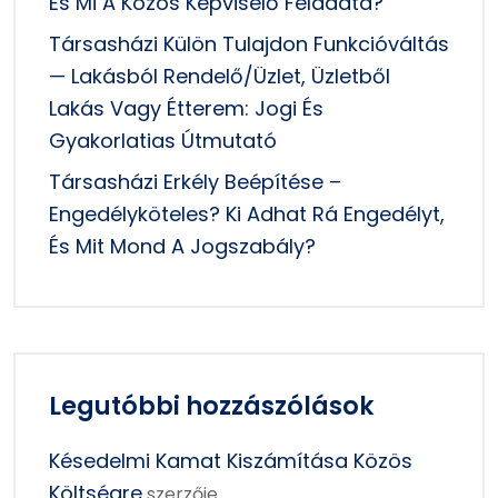
És Mi A Közös Képviselő Feladata?
Társasházi Külön Tulajdon Funkcióváltás
— Lakásból Rendelő/üzlet, Üzletből
Lakás Vagy Étterem: Jogi És
Gyakorlatias Útmutató
Társasházi Erkély Beépítése –
Engedélyköteles? Ki Adhat Rá Engedélyt,
És Mit Mond A Jogszabály?
Legutóbbi hozzászólások
Késedelmi Kamat Kiszámítása Közös
Költségre
szerzője