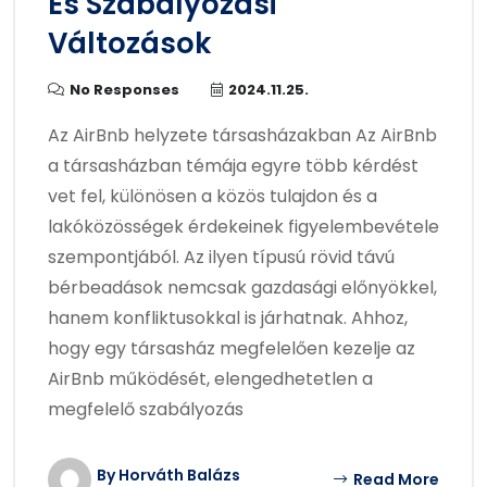
És Szabályozási
Változások
No Responses
2024.11.25.
Az AirBnb helyzete társasházakban Az AirBnb
a társasházban témája egyre több kérdést
vet fel, különösen a közös tulajdon és a
lakóközösségek érdekeinek figyelembevétele
szempontjából. Az ilyen típusú rövid távú
bérbeadások nemcsak gazdasági előnyökkel,
hanem konfliktusokkal is járhatnak. Ahhoz,
hogy egy társasház megfelelően kezelje az
AirBnb működését, elengedhetetlen a
megfelelő szabályozás
By Horváth Balázs
Read More