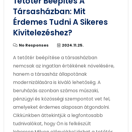
Tetőtér Beépítés A
Társasházban: Mit
Érdemes Tudni A Sikeres
Kivitelezéshez?
No Responses
2024.11.25.
A tetőtér beépítése a társasházban
nemcsak az ingatlan értékének növelésére,
hanem a társasház állapotának
modernizálására is kiváló lehetőség. A
beruházás azonban számos műszaki,
pénzügyi és közösségi szempontot vet fel,
amelyeket érdemes alaposan átgondolni.
Cikkünkben áttekintjük a legfontosabb
tudnivalókat, hogy Ön is felkészült
lehessen.Milyen előnyökkel járhat a tetőtér