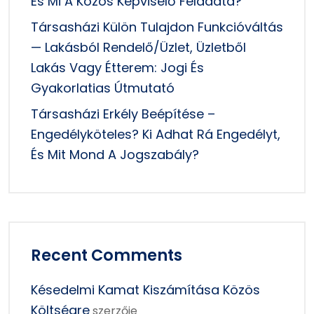
És Mi A Közös Képviselő Feladata?
Társasházi Külön Tulajdon Funkcióváltás
— Lakásból Rendelő/üzlet, Üzletből
Lakás Vagy Étterem: Jogi És
Gyakorlatias Útmutató
Társasházi Erkély Beépítése –
Engedélyköteles? Ki Adhat Rá Engedélyt,
És Mit Mond A Jogszabály?
Recent Comments
Késedelmi Kamat Kiszámítása Közös
Költségre
szerzője