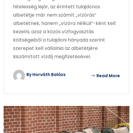
hitelesség lejár, az érintett tulajdonos
albetétje már nem számít „vízórás”
albetétnek, hanem „vízóra nélküli”-ként kell
kezelni, azaz a közös vízfogyasztás
költségeiből a tulajdoni hányada szerint
szerepet kell vállalnia az albetétjére
kiszámított vízdíj megfizetésével.
By Horváth Balázs
Read More