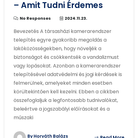
– Amit Tudni Érdemes
No Responses
2024.11.23.
Bevezetés A társasházi kamerarendszer
telepítés egyre gyakoribb megoldás a
lakóközösségekben, hogy növeljék a
biztonságot és csökkentsék a vandalizmust
vagy lopásokat. Azonban a kamerarendszer
telepítésével adatvédelmi és jogi kérdések is
felmerülnek, amelyeket minden esetben
körültekintően kell kezelni. Ebben a cikkben
összefoglaljuk a legfontosabb tudnivalókat,
beleértve a jogszabályi előírásokat és a
műszaki
By Horváth Balázs
Read More