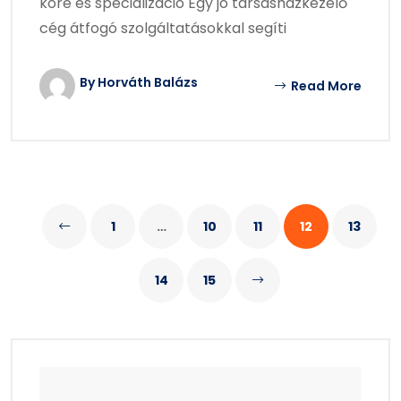
köre és specializáció Egy jó társasházkezelő
cég átfogó szolgáltatásokkal segíti
By Horváth Balázs
Read More
1
…
10
11
12
13
14
15