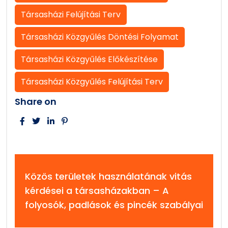
Társasházi Felújítási Terv
Társasházi Közgyűlés Döntési Folyamat
Társasházi Közgyűlés Előkészítése
Társasházi Közgyűlés Felújítási Terv
Share on
Közös területek használatának vitás
kérdései a társasházakban – A
folyosók, padlások és pincék szabályai