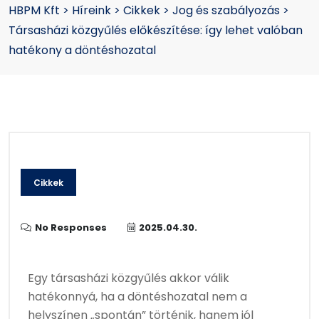
HBPM Kft
>
Híreink
>
Cikkek
>
Jog és szabályozás
>
Társasházi közgyűlés előkészítése: így lehet valóban
hatékony a döntéshozatal
Cikkek
No Responses
2025.04.30.
Egy társasházi közgyűlés akkor válik
hatékonnyá, ha a döntéshozatal nem a
helyszínen „spontán” történik, hanem jól