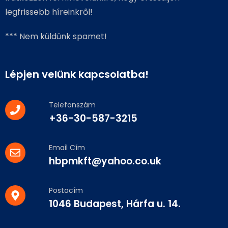
legfrissebb híreinkről!
*** Nem küldünk spamet!
Lépjen velünk kapcsolatba!
Telefonszám
+36-30-587-3215
Email Cím
hbpmkft@yahoo.co.uk
Postacím
1046 Budapest, Hárfa u. 14.