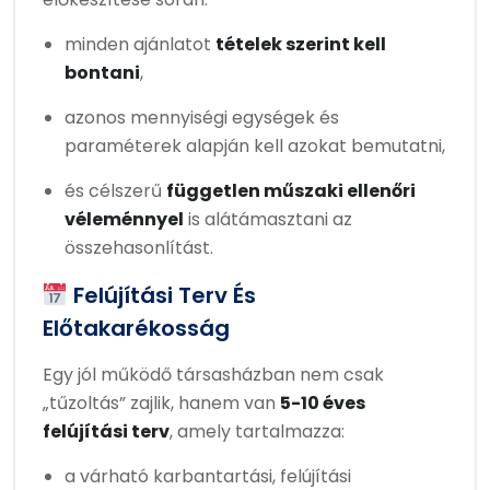
minden ajánlatot
tételek szerint kell
bontani
,
azonos mennyiségi egységek és
paraméterek alapján kell azokat bemutatni,
és célszerű
független műszaki ellenőri
véleménnyel
is alátámasztani az
összehasonlítást.
Felújítási Terv És
Előtakarékosság
Egy jól működő társasházban nem csak
„tűzoltás” zajlik, hanem van
5-10 éves
felújítási terv
, amely tartalmazza:
a várható karbantartási, felújítási