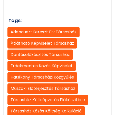
Tags:
Adenauer-Kereszt Elv Társasház
Átlátható Képviselet Társasház
Döntéselőkészítés Társasház
Érdekmentes Közös Képviselet
Hatékony Társasházi Közgyűlés
Műszaki Előterjesztés Társasház
Társasház Költségvetés Előkészítése
Társasház Közös Költség Kalkuláció