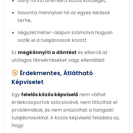
hány forinttal emeli a közös költséget,
havonta mennyivel nő az egyes lakások
terhe,
négyzetméter-alapon számolva hogyan
oszlik el a tulajdonosok között.
Ez
megkönnyíti a döntést
és elkerüli az
utólagos félreértéseket vagy ellenállást.
Érdekmentes, Átlátható
Képviselet
Egy
felelős közös képviselő
nem válhat
érdekcsoportok szócsövévé, nem titkolhat el
problémákat, és nem smúzolhat a hangadó
tulajdonosokkal. A közös képviselő feladata az,
hogy: