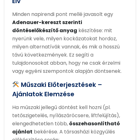
Elv
Minden napirendi pont mellé javasolt egy
Adenauer-kereszt szerinti
döntéselőkészítő anyag
készítése: mit
nyerünk vele, milyen kockázatokat hordoz,
milyen alternatívák vannak, és mik a hosszú
távú következmények. Ez segíti a
tulajdonosokat abban, hogy ne csak érzelmi
vagy egyéni szempontok alapján döntsenek.
Műszaki Előterjesztések –
Ajánlatok Elemzése
Ha műszaki jellegű döntést kell hozni (pl.
tetőszigetelés, nyílászárócsere, liftfelújítás),
elengedhetetlen több,
összehasonlítható
ajánlat
bekérése. A társasházi közgyűlés
előkészítése során: