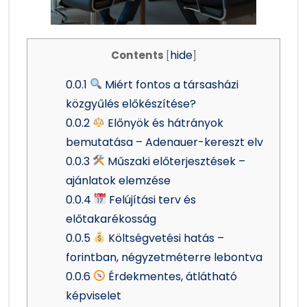
hide
Contents
[
]
0.0.1
Miért fontos a társasházi
közgyűlés előkészítése?
0.0.2
Előnyök és hátrányok
bemutatása – Adenauer-kereszt elv
0.0.3
Műszaki előterjesztések –
ajánlatok elemzése
0.0.4
Felújítási terv és
előtakarékosság
0.0.5
Költségvetési hatás –
forintban, négyzetméterre lebontva
0.0.6
Érdekmentes, átlátható
képviselet